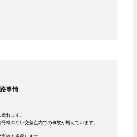
路事情
に走れます。
信号機のない交差点内での事故が増えています。
プ事故も多発します。